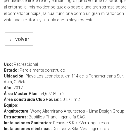
pendientes entre terreno y edificio logró que la volumetría se acople
al entorno, al mismo tiempo que dio paso a una gran terraza sobre
el comedor principal, la cual funciona como un gran mirador con
vista hacia el litoral y a la isla que la playa ostenta.
← volver
Uso:
Recreacional
Estado:
Parcialmente construido
Ubicación:
Playa Los Leoncitos, km 114 de la Panamericana Sur,
Asia, Cañete.
Año:
2012
Área Master Plan:
54,697.80 m2
Área construida Club House:
501.71 m2
Equipo:
Arquitectura:
Wong Altamirano Arquitectos + Lima Design Group
Estructuras:
Bustillos Phang Ingeniería SAC.
Instalaciones Sanitarias:
Denisse & Kike Vera Ingenieros
Instalaciones eléctricas:
Denisse & Kike Vera Ingenieros